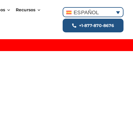
dos
Recursos
ESPAÑOL
+1-877-870-8676