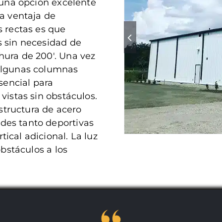
 una opción excelente
na ventaja de
s rectas es que
s sin necesidad de
hura de 200′. Una vez
 algunas columnas
sencial para
vistas sin obstáculos.
estructura de acero
des tanto deportivas
ical adicional. La luz
obstáculos a los