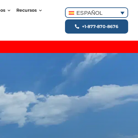
dos
Recursos
ESPAÑOL
+1-877-870-8676