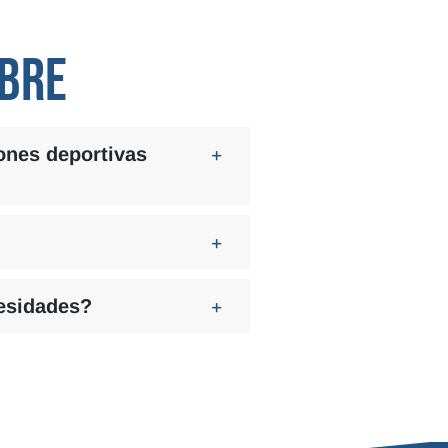
OBRE
iones deportivas
esidades?