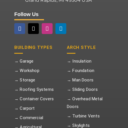
Grand Rapids, MI 49504 USA
Follow Us
BUILDING TYPES
ARCH STYLE
→ Garage
→ Insulation
→ Workshop
→ Foundation
→ Storage
→ Man Doors
→ Roofing Systems
→ Sliding Doors
→ Container Covers
→ Overhead Metal
Doors
→ Carport
→ Turbine Vents
→ Commercial
→ Skylights
→ Agricultural