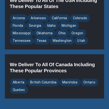
We Deliver To All Of The USA Including
These Popular States
Arizona
Arkansas
California
Colorado
Florida
Georgia
Idaho
Michigan
Mississippi
Oklahoma
Ohio
Oregon
Tennessee
Texas
Washington
Utah
We Deliver To All Of Canada Including
These Popular Provinces
Alberta
British Columbia
Manitoba
Ontario
Quebec