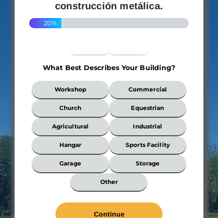
construcción metálica.
20%
What Best Describes Your Building?
What
Workshop
Commercial
Best
Describes
Church
Equestrian
Your
Building?
Agricultural
Industrial
*
Hangar
Sports Facility
Garage
Storage
Other