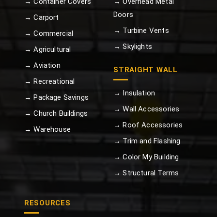
→ Container Covers
→ Overhead Metal
Doors
→ Carport
→ Turbine Vents
→ Commercial
→ Skylights
→ Agricultural
→ Aviation
STRAIGHT WALL
→ Recreational
→ Insulation
→ Package Savings
→ Wall Accessories
→ Church Buildings
→ Roof Accessories
→ Warehouse
→ Trim and Flashing
→ Color My Building
→ Structural Terms
RESOURCES