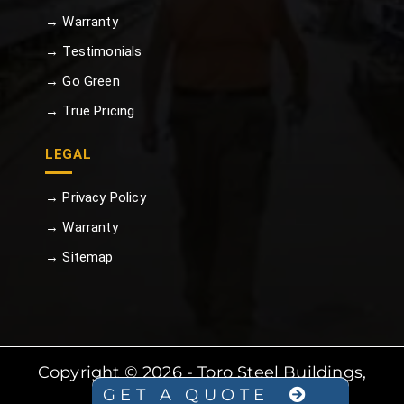
→ Warranty
→ Testimonials
→ Go Green
→ True Pricing
LEGAL
→ Privacy Policy
→ Warranty
→ Sitemap
Copyright © 2026 - Toro Steel Buildings,
GET A QUOTE
All Rights Reserved.