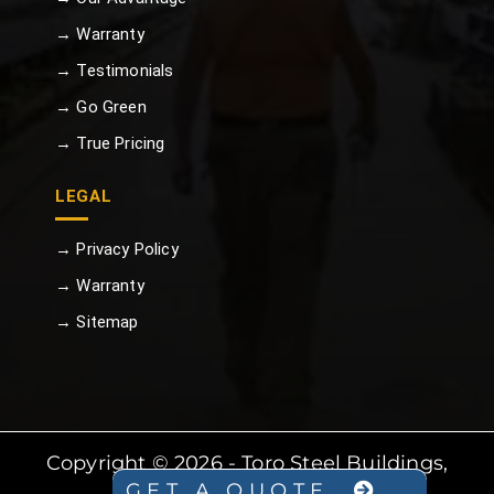
→ Warranty
→ Testimonials
→ Go Green
→ True Pricing
LEGAL
→ Privacy Policy
→ Warranty
→ Sitemap
Copyright © 2026 - Toro Steel Buildings,
GET A QUOTE
All Rights Reserved.