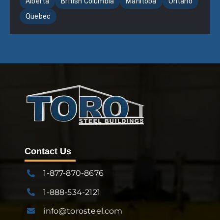
Alberta
British Columbia
Manitoba
Ontario
Quebec
Contact Us
1-877-870-8676
1-888-534-2121
info@torosteel.com