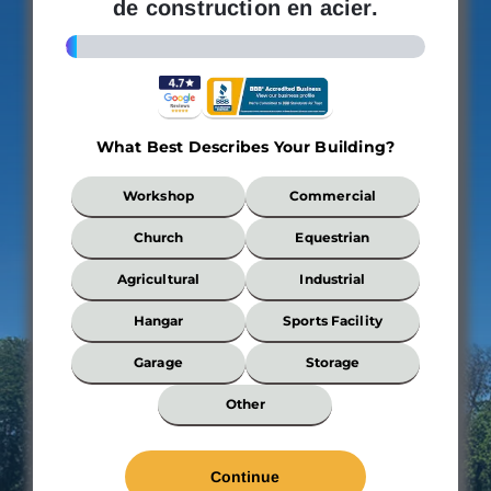
de construction en acier.
3%
What Best Describes Your Building?
What
Workshop
Commercial
Best
Describes
Church
Equestrian
Your
Building?
Agricultural
Industrial
*
Hangar
Sports Facility
Garage
Storage
Wi
Other
*
Len
*