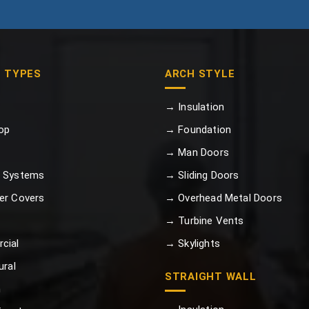
G TYPES
ARCH STYLE
→ Insulation
op
→ Foundation
→ Man Doors
 Systems
→ Sliding Doors
er Covers
→ Overhead Metal Doors
→ Turbine Vents
cial
→ Skylights
ural
STRAIGHT WALL
n