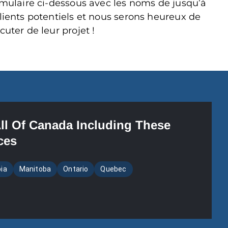
ormulaire ci-dessous avec les noms de jusqu’à
clients potentiels et nous serons heureux de
cuter de leur projet !
All Of Canada Including These
ces
bia
Manitoba
Ontario
Quebec