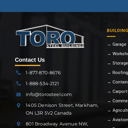
BUILDIN
→ Garage
→ Worksh
Contact Us
→ Storage
1-877-870-8676
→ Roofing
→ Contain
1-888-534-2121
→ Carport
info@torosteel.com
→ Commer
1405 Denison Street, Markham,
→ Agricult
ON L3R 5V2 Canada
→ Aviatio
801 Broadway Avenue NW,