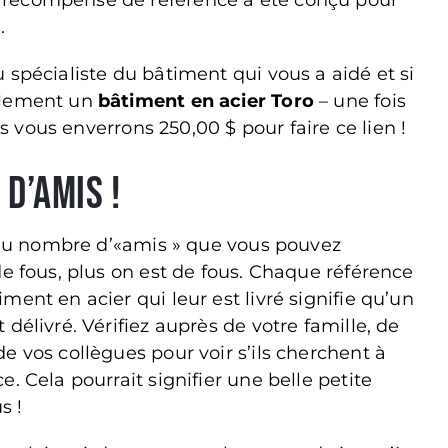
récompense de référence a été conçu pour
ing Dimensions
W
.
This is the
 spécialiste du bâtiment qui vous a aidé et si
accurat
alement un
bâtiment en acier Toro
– une fois
ous vous enverrons 250,00 $ pour faire ce lien !
Zip
or
d’amis !
Postal
Toro Steel
Code
e au nombre d’«amis » que vous pouvez
*
Length
de fous, plus on est de fous. Chaque référence


*
ent en acier qui leur est livré signifie qu’un
Roof
délivré. Vérifiez auprès de votre famille, de


Pitch
e vos collègues pour voir s’ils cherchent à
. Cela pourrait signifier une belle petite
s !