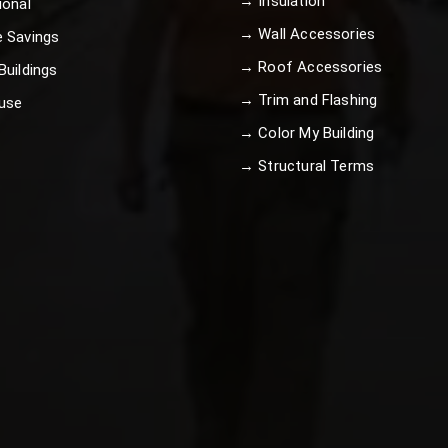
→ Insulation
ional
→ Wall Accessories
 Savings
→ Roof Accessories
uildings
→ Trim and Flashing
use
→ Color My Building
→ Structural Terms