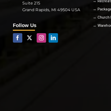
→ Recreat
Suite 215
→ Package
Grand Rapids, MI 49504 USA
→ Church B
Follow Us
→ Wareho