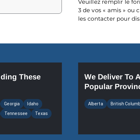
Veuillez remplir le f
3 de vos « amis » ou 
les contacter pour dis
uding These
We Deliver To 
Popular Provin
Georgia
Idaho
Alberta
British Colum
Tennessee
Texas