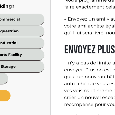
Notre programme de 
lding?
Build
faire exactement cela
« Envoyez un ami » au
ommercial
votre ami achète ég
questrian
qu’il lui sera livré, n
Industrial
Envoyez plus 
orts Facility
Il n’y a pas de limit
Width
Storage
envoyer. Plus on est 
*
qui a un nouveau bâtim
Wall
autre chèque vous est 
Height
vos voisins et même d
créer un nouvel espace
récompense pour vou