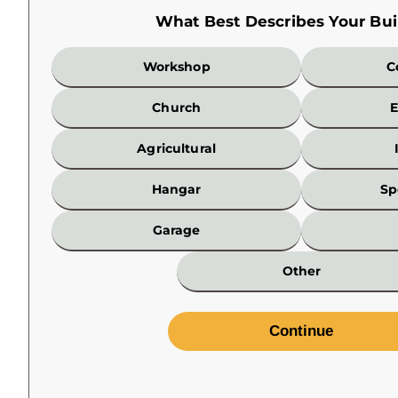
What Best Describes Your Bui
What
Workshop
C
Best
Describes
Church
E
Your
Building?
Agricultural
*
Hangar
Sp
Garage
Other