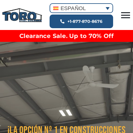
Skip
ESPAÑOL
to
T
content
+1-877-870-8676
Tipos de edificios
Na
Clearance Sale. Up to 70% Off
Proyectos especiales
liquidación
Opciones y acabados
Recursos
Sobre nosotros
¡LA OPCIÓN Nº 1 EN CONSTRUCCIONES