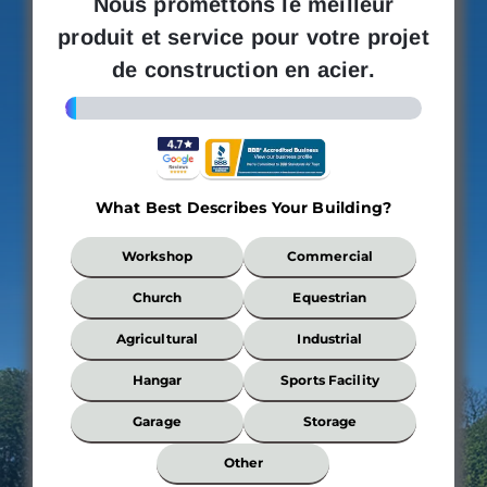
Nous promettons le meilleur
produit et service pour votre projet
de construction en acier.
3%
What Best Describes Your Building?
What
Workshop
Commercial
Best
Describes
Church
Equestrian
Your
Building?
Agricultural
Industrial
*
Hangar
Sports Facility
Garage
Storage
Wi
Other
*