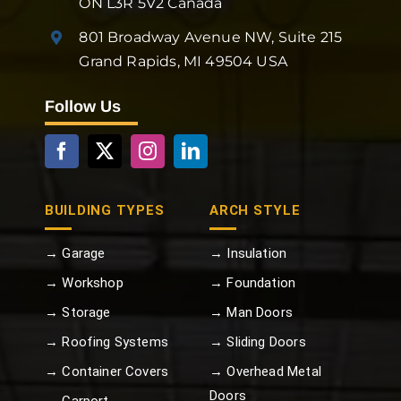
ON L3R 5V2 Canada
801 Broadway Avenue NW, Suite 215
Grand Rapids, MI 49504 USA
Follow Us
BUILDING TYPES
ARCH STYLE
→ Garage
→ Insulation
→ Workshop
→ Foundation
→ Storage
→ Man Doors
→ Roofing Systems
→ Sliding Doors
→ Container Covers
→ Overhead Metal
Doors
→ Carport