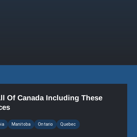
All Of Canada Including These
ces
bia
Manitoba
Ontario
Quebec