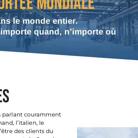
PORTÉE MONDIALE
ns le monde entier.
’importe quand, n’importe où
ES
rs parlant couramment
and, l’italien, le
être des clients du