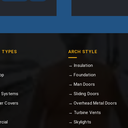
G TYPES
ARCH STYLE
→ Insulation
op
→ Foundation
→ Man Doors
 Systems
→ Sliding Doors
er Covers
→ Overhead Metal Doors
→ Turbine Vents
cial
→ Skylights