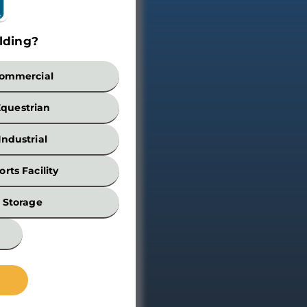
lding?
Build
ommercial
Equestrian
Industrial
orts Facility
Width
Storage
*
Wall
Height