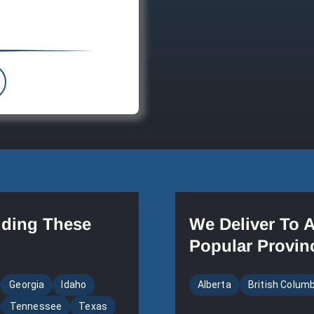
uding These
We Deliver To 
Popular Provin
Georgia
Idaho
Alberta
British Colum
Tennessee
Texas