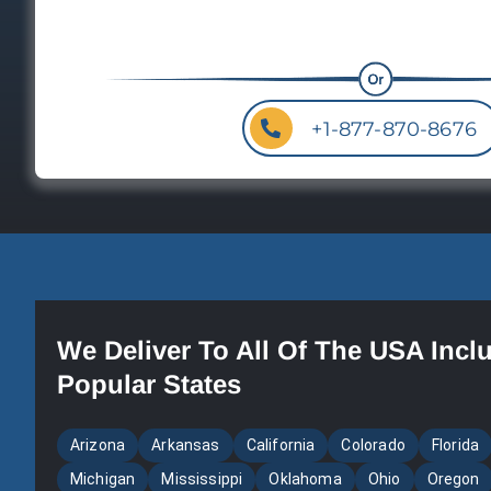
+1-877-870-8676
We Deliver To All Of The USA Incl
Popular States
Arizona
Arkansas
California
Colorado
Florida
Michigan
Mississippi
Oklahoma
Ohio
Oregon