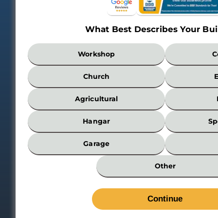
What Best Describes Your Bui
What
Workshop
C
Best
Describes
Church
Your
Building?
Agricultural
*
Hangar
Sp
Garage
Other