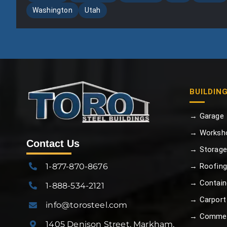
Washington
Utah
BUILDIN
→ Garage
→ Worksh
Contact Us
→ Storage
1-877-870-8676
→ Roofing
→ Contain
1-888-534-2121
→ Carport
info@torosteel.com
→ Commer
1405 Denison Street, Markham,