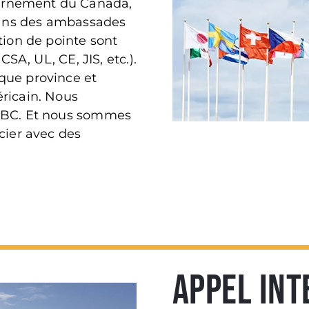
ernement du Canada,
 dans des ambassades
tion de pointe sont
CSA, UL, CE, JIS, etc.).
que province et
ricain. Nous
 IBC. Et nous sommes
cier avec des
APPEL INT