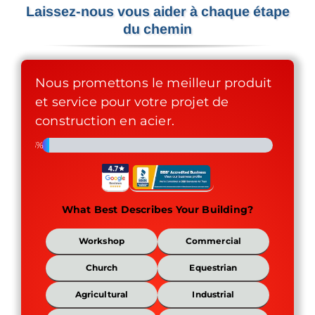
Laissez-nous vous aider à chaque étape
du chemin
Nous promettons le meilleur produit
et service pour votre projet de
construction en acier.
3%
What Best Describes Your Building?
What
Workshop
Commercial
Best
Describes
Church
Equestrian
Your
Building?
Agricultural
Industrial
*