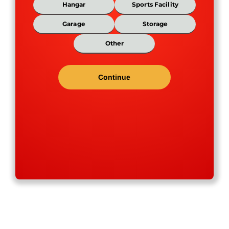
Hangar
Sports Facility
Wi
*
Garage
Storage
Len
Other
*
Wal
Hei
Roo
Pit