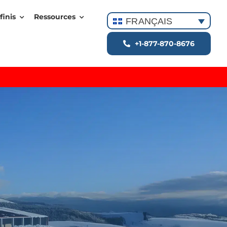
finis
Ressources
FRANÇAIS
+1-877-870-8676