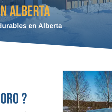
EN ALBERTA
durables en Alberta
S
TORO ?