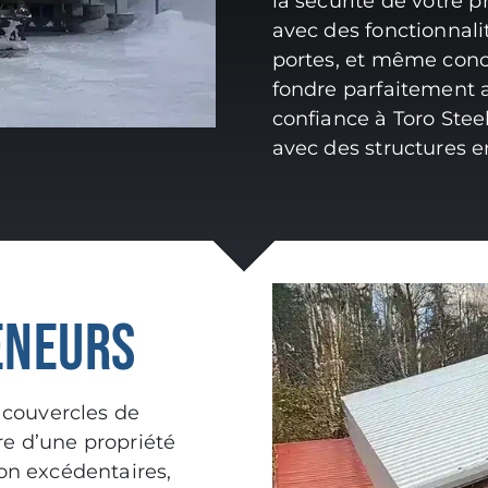
la sécurité de votre p
avec des fonctionnali
portes, et même conc
fondre parfaitement a
confiance à Toro Stee
avec des structures e
ENEURS
 couvercles de
re d’une propriété
on excédentaires,