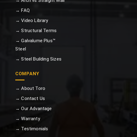
→ Arch vs Straight Wall
→ FAQ
→ Video Library
→ Structural Terms
→ Galvalume Plus™
Steel
→ Steel Building Sizes
COMPANY
→ About Toro
→ Contact Us
→ Our Advantage
→ Warranty
→ Testimonials