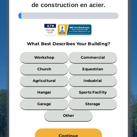
de construction en acier.
3%
What Best Describes Your Building?
What
Workshop
Commercial
Best
Describes
Church
Equestrian
Your
Building?
Agricultural
Industrial
*
Hangar
Sports Facility
Garage
Storage
Wi
Other
*
Len
*