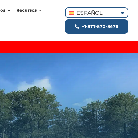
dos
Recursos
ESPAÑOL
+1-877-870-8676